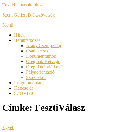
Tovább a tartalomhoz
Szent Gellért Diákszövetség
Menü
Hírek
Bemutatkozás
Arany Csempe Díj
Csatlakozás
Dokumentumok
Öregdiák Hétvége
Öregdiák Találkozó
Pályaorientáció
Szövitábor
Programnaptár
Kapcsolat
SZÖVI20
Címke:
FesztiVálasz
Egyéb