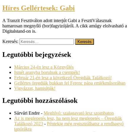
Híres Gellértesek: Gabi
A Tranzit Fesztiválon adott interjút Gabi a FesztiVálasznak
hamarosan megnyíló (bor)fagyizójáról. A cikk amúgy elolvasható a
Digitalstand-on is.
Keresés:
Legutóbbi bejegyzések
Március 24-én lesz a Közgyűlés
Ismét aranyba borulnak a csempék!
Február 21-én lesz a következő Öregdiák Találkozó!
Gellértes öregdiák bukkan fel Ferenc pápa emlékműsorában
Vigyázzat, hamisítják!
Legutóbbi hozzászólások
Sárvári Endre
-
Meghívó: szalagavató lesz szombaton
Az is meglepetés lesz, ha nem lesz meglepetés – Öregdiák
Találkozó 2023
-
Péntekig még regisztrálhatsz a rendhagyó
tanórákra