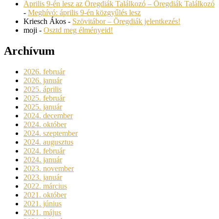
Április 9-én lesz az Öregdiák Találkozó – Öregdiák Találkozó
-
Meghívó: április 9-én közgyűlés lesz
Kriesch Ákos
-
Szövitábor – Öregdiák jelentkezés!
moji
-
Osztd meg élményeid!
Archívum
2026. február
2026. január
2025. április
2025. február
2025. január
2024. december
2024. október
2024. szeptember
2024. augusztus
2024. február
2024. január
2023. november
2023. január
2022. március
2021. október
2021. június
2021. május