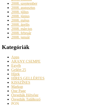
2008. szeptember
2008. augusztus
2008. július
2008. június
2008. május
2008. április
2008. március
2008. február
2008. január
Kategóriák
Apps
ARANY CSEMPE
Egyéb
Gellért 25
Hírek
HÍRES GELLÉRTES
KISSZÍNES
Markup
One Page
Öregdiák Hétvége
Öregdiák Találkozó
PON